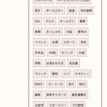
バレーボール
ネーションズリーグ2025
ご予約はこちら
男子
オーススター
辞退
河村勇輝
nba
ブルズ
ホームラン
最新
季節
おっしゃれ
お盆
夏休み
イベント
お酒
スポーツ
年末
忘年会
DH制
セリーグ
お店
伊勢
台湾まぜそば
名古屋
マジック
最短
いつ
エモティー
EMOT
ラ・リーガ
SEO
MEO
観戦
阪神タイガース
最短優勝日
大阪市
スポーツバー
プロ野球