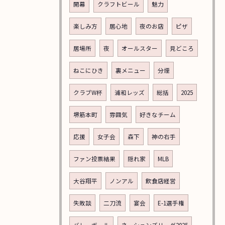
開幕
クラフトビール
魅力
楽しみ方
居心地
夜のお店
ピザ
居場所
夜
オールスター
見どころ
ねこにひき
裏メニュー
分煙
クラブW杯
浦和レッズ
総括
2025
堺筋本町
雰囲気
好きなチーム
応援
女子会
森下
神の右手
ファン投票結果
隠れ家
MLB
大谷翔平
ノンアル
飲食店経営
失敗談
二刀流
宴会
E-1選手権