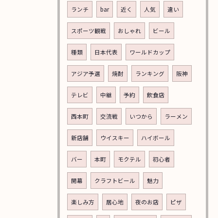
ランチ
bar
近く
人気
違い
スポーツ観戦
おしゃれ
ビール
種類
日本代表
ワールドカップ
アジア予選
焼酎
ランキング
阪神
テレビ
中継
予約
飲食店
西本町
交流戦
いつから
ラーメン
新店舗
ウイスキー
ハイボール
バー
本町
モクテル
初心者
開幕
クラフトビール
魅力
楽しみ方
居心地
夜のお店
ピザ