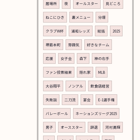
居場所
夜
オールスター
見どころ
ねこにひき
裏メニュー
分煙
クラブW杯
浦和レッズ
総括
2025
堺筋本町
雰囲気
好きなチーム
応援
女子会
森下
神の右手
ご予約はこちら
ファン投票結果
隠れ家
MLB
大谷翔平
ノンアル
飲食店経営
失敗談
二刀流
宴会
E-1選手権
バレーボール
ネーションズリーグ2025
男子
オーススター
辞退
河村勇輝