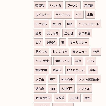
交流戦
いつから
ラーメン
新店舗
ウイスキー
ハイボール
バー
本町
モクテル
初心者
開幕
クラフトビール
魅力
楽しみ方
居心地
夜のお店
ピザ
居場所
夜
オールスター
見どころ
ねこにひき
裏メニュー
分煙
クラブW杯
浦和レッズ
総括
2025
堺筋本町
雰囲気
好きなチーム
応援
女子会
森下
神の右手
ファン投票結果
隠れ家
MLB
大谷翔平
ノンアル
飲食店経営
失敗談
二刀流
宴会