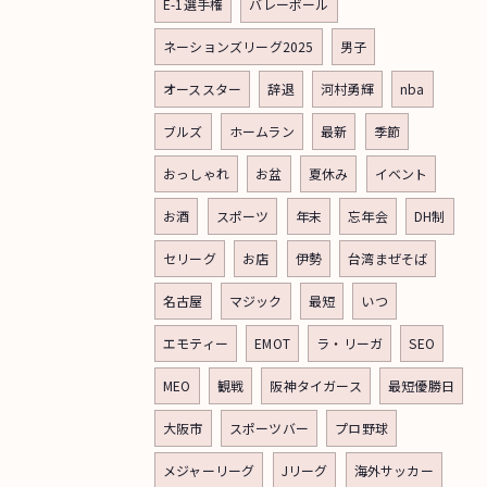
E-1選手権
バレーボール
ネーションズリーグ2025
男子
オーススター
辞退
河村勇輝
nba
ブルズ
ホームラン
最新
季節
おっしゃれ
お盆
夏休み
イベント
お酒
スポーツ
年末
忘年会
DH制
セリーグ
お店
伊勢
台湾まぜそば
名古屋
マジック
最短
いつ
エモティー
EMOT
ラ・リーガ
SEO
MEO
観戦
阪神タイガース
最短優勝日
大阪市
スポーツバー
プロ野球
メジャーリーグ
Jリーグ
海外サッカー