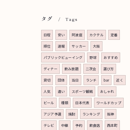
タグ
Tags
日程
安い
阿波座
カクテル
定番
順位
速報
サッカー
大阪
パブリックビューイング
野球
おすすめ
ディナー
飲み放題
二次会
選び方
貸切
団体
当日
ランチ
bar
近く
人気
違い
スポーツ観戦
おしゃれ
ビール
種類
日本代表
ワールドカップ
アジア予選
焼酎
ランキング
阪神
テレビ
中継
予約
飲食店
西本町