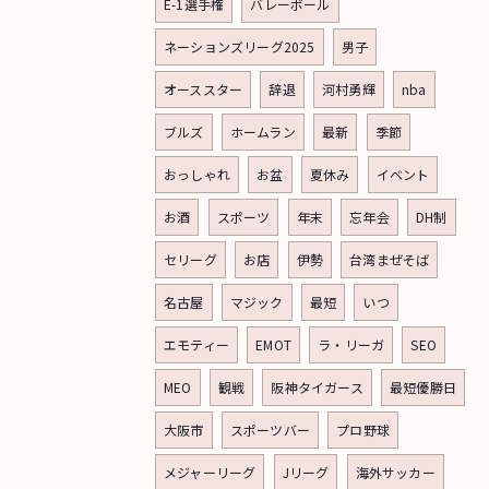
E-1選手権
バレーボール
ネーションズリーグ2025
男子
オーススター
辞退
河村勇輝
nba
ブルズ
ホームラン
最新
季節
おっしゃれ
お盆
夏休み
イベント
お酒
スポーツ
年末
忘年会
DH制
セリーグ
お店
伊勢
台湾まぜそば
名古屋
マジック
最短
いつ
エモティー
EMOT
ラ・リーガ
SEO
MEO
観戦
阪神タイガース
最短優勝日
大阪市
スポーツバー
プロ野球
メジャーリーグ
Jリーグ
海外サッカー