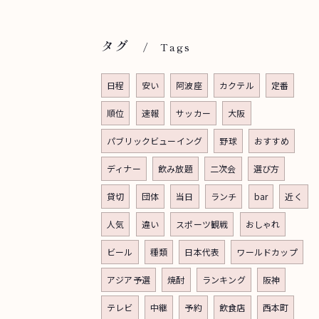
タグ
Tags
日程
安い
阿波座
カクテル
定番
順位
速報
サッカー
大阪
パブリックビューイング
野球
おすすめ
ディナー
飲み放題
二次会
選び方
貸切
団体
当日
ランチ
bar
近く
人気
違い
スポーツ観戦
おしゃれ
ビール
種類
日本代表
ワールドカップ
アジア予選
焼酎
ランキング
阪神
テレビ
中継
予約
飲食店
西本町