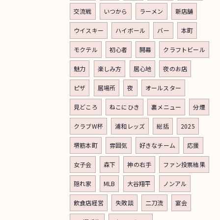
交流戦
いつから
ラーメン
新店舗
ウイスキー
ハイボール
バー
本町
モクテル
初心者
開幕
クラフトビール
魅力
楽しみ方
居心地
夜のお店
ピザ
居場所
夜
オールスター
見どころ
ねこにひき
裏メニュー
分煙
クラブW杯
浦和レッズ
総括
2025
堺筋本町
雰囲気
好きなチーム
応援
女子会
森下
神の右手
ファン投票結果
隠れ家
MLB
大谷翔平
ノンアル
飲食店経営
失敗談
二刀流
宴会