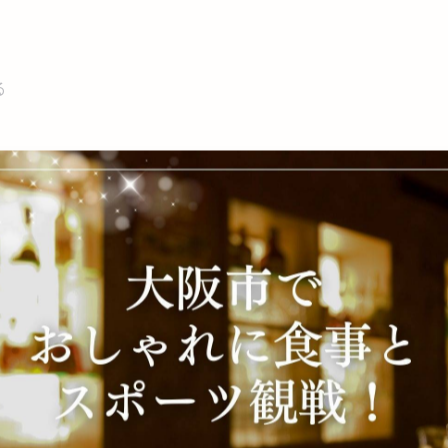
る
ンクも高コスパ◎
用意しています🎁（詳細は前の投稿をチェック！）
ぐ！
がって来てくださいね♪
酒屋 #阿波座グルメ #2階のお店 #隠れ家バー #スポーツバー大阪
ディナー#スポーツバー #スポーツ観戦 #居酒屋グルメ #阿
バー #デート #おしゃれな店内 #大阪 #阿波座 #本町 #野球観