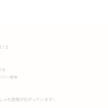
発見！】
にある
ー⚽️🍻
おしゃれ空間が広がっています✨