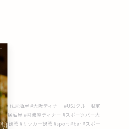
 #おしゃれ居酒屋 #大阪ディナー #USJクルー限定
波座居酒屋 #阿波座ディナー #スポーツバー大
戦 #サッカー観戦 #sport #bar #スポー