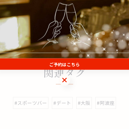
一覧に戻る
ご予約はこちら
関連タグ
ご予約はこちら
#スポーツバー
#デート
#大阪
#阿波座