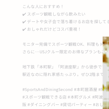
こんな人におすすめ！
✔️ スポーツ観戦しながら飲みたい
✔️ デートや女子会で落ち着けるお店を探して
✔️ おしゃれだけどコスパ重視！
モニター完備でスポーツ観戦OK、料理もドリ
さらに…USJクルー限定のお得なプランもご
地下鉄「本町駅」「阿波座駅」から徒歩です
駅近なのに隠れ家感たっぷり。ぜひ2階まで上
#SportsAndDiningSecond #本町居
#スポーツ観戦できる店 #本町グルメ #阿波座
阪 #ダイニングバー #貸切パーティー #おしゃれな