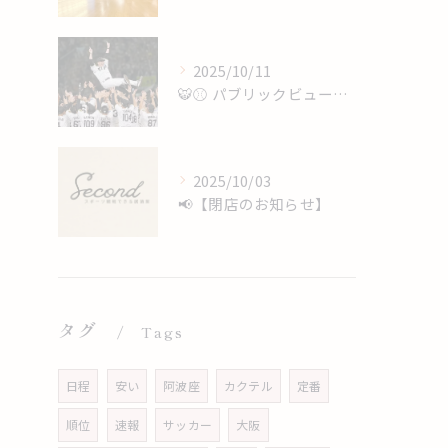
2025/10/11
🐯⚾️ パブリックビューイング開催 ⚾️🐯
2025/10/03
📢【閉店のお知らせ】
タグ
Tags
日程
安い
阿波座
カクテル
定番
順位
速報
サッカー
大阪