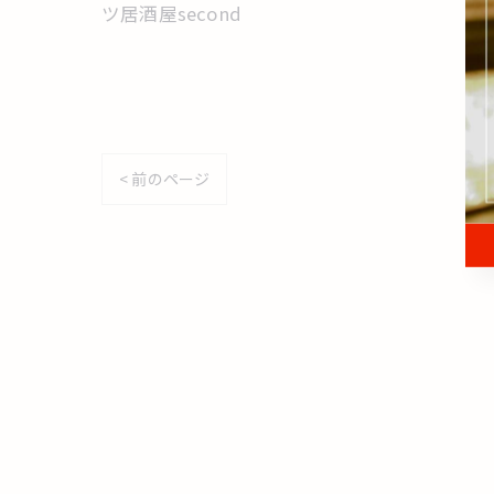
ツ居酒屋second
< 前のページ