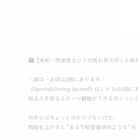
🏙️【本町・阿波座エリアの隠れ家スポット
＼実は…お店は2階にあります／
《Sports&Dining Second》は、ビルの2階
知る人ぞ知るスポーツ観戦ができるダイニングバ
外からはちょっと分かりづらいけど、
階段を上がると “まるで秘密基地のような” 