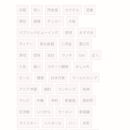
日程
安い
阿波座
カクテル
定番
順位
速報
サッカー
大阪
パブリックビューイング
野球
おすすめ
ディナー
飲み放題
二次会
選び方
貸切
団体
当日
ランチ
bar
近く
人気
違い
スポーツ観戦
おしゃれ
ビール
種類
日本代表
ワールドカップ
アジア予選
焼酎
ランキング
阪神
テレビ
中継
予約
飲食店
西本町
交流戦
いつから
ラーメン
新店舗
ウイスキー
ハイボール
バー
本町