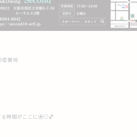
秘密基地
✨
、
時間がここに⚽️⚾️🏀
！