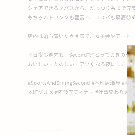
シェアできるタパスから、がっつり系まで充実
もちろんドリンクも豊富で、コスパも最高◎
店内は落ち着いた雰囲気で、女子会やデート、
平日夜も週末も、Secondで“とっておきの時間
おいしい・たのしい・アツくなる夜はここか
#SportsAndDiningSecond #本町
本町グルメ #阿波座ディナー #仕事終わりの一杯