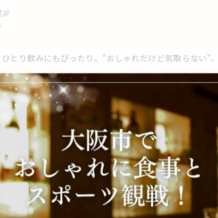
🍖

ひとり飲みにもぴったり。“おしゃれだけど気取らない”
”を⏳✨
ら。
居酒屋 #阿波座バー #ドリンク安い #コスパ最強 #スポーツバー大
 #リーズナブル居酒屋 #2階のお店 #スポーツ居酒屋seco