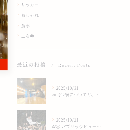
サッカー
おしゃれ
食事
二次会
最近の投稿
Recent Posts
2025/10/31
📣【今後についてと、心からのありがとうを】
2025/10/11
🐯⚾️ パブリックビューイング開催 ⚾️🐯