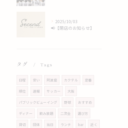
2025/10/03
📢【閉店のお知らせ】
タグ
Tags
日程
安い
阿波座
カクテル
定番
順位
速報
サッカー
大阪
パブリックビューイング
野球
おすすめ
ディナー
飲み放題
二次会
選び方
貸切
団体
当日
ランチ
bar
近く