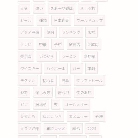
人気
違い
スポーツ観戦
おしゃれ
ビール
種類
日本代表
ワールドカップ
アジア予選
焼酎
ランキング
阪神
テレビ
中継
予約
飲食店
西本町
交流戦
いつから
ラーメン
新店舗
ウイスキー
ハイボール
バー
本町
モクテル
初心者
開幕
クラフトビール
魅力
楽しみ方
居心地
夜のお店
ピザ
居場所
夜
オールスター
見どころ
ねこにひき
裏メニュー
分煙
クラブW杯
浦和レッズ
総括
2025