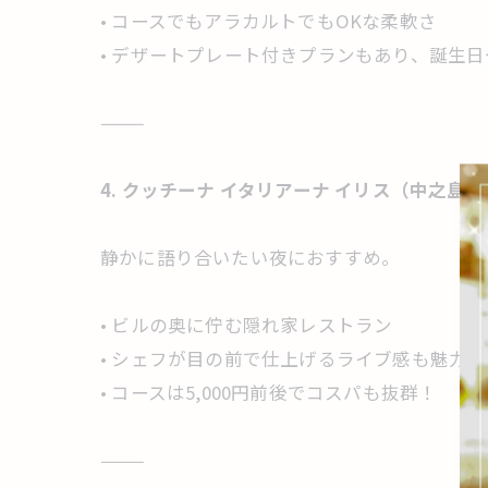
• コースでもアラカルトでもOKな柔軟さ
• デザートプレート付きプランもあり、誕生
⸻
4. クッチーナ イタリアーナ イリス（中之島
静かに語り合いたい夜におすすめ。
• ビルの奥に佇む隠れ家レストラン
• シェフが目の前で仕上げるライブ感も魅力
• コースは5,000円前後でコスパも抜群！
⸻