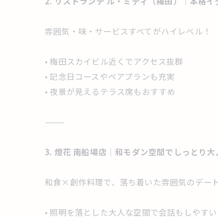
2. リストランテ ル・ミディ（梅田）｜本格
雰囲気・味・サービスすべてがハイレベル！
• 梅田スカイビル近くでアクセス抜群
• 記念日コースやペアプランも充実
• 夜景が見えるテラス席もおすすめ
⸻
3. 燈花 南船場店｜和モダン空間でしっとり
和食×創作料理で、落ち着いた雰囲気のデー
• 照明を落とした大人な空間で会話もしやすい