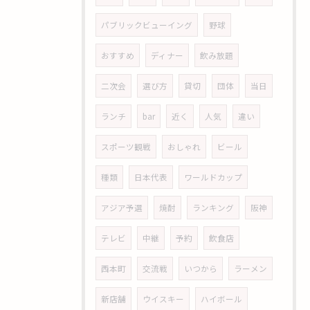
パブリックビューイング
野球
おすすめ
ディナー
飲み放題
二次会
選び方
貸切
団体
当日
ランチ
bar
近く
人気
違い
スポーツ観戦
おしゃれ
ビール
種類
日本代表
ワールドカップ
アジア予選
焼酎
ランキング
阪神
テレビ
中継
予約
飲食店
西本町
交流戦
いつから
ラーメン
新店舗
ウイスキー
ハイボール