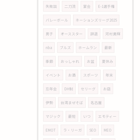
失敗談
二刀流
宴会
E-1選手権
バレーボール
ネーションズリーグ2025
男子
オーススター
辞退
河村勇輝
nba
ブルズ
ホームラン
最新
季節
おっしゃれ
お盆
夏休み
イベント
お酒
スポーツ
年末
忘年会
DH制
セリーグ
お店
伊勢
台湾まぜそば
名古屋
マジック
最短
いつ
エモティー
EMOT
ラ・リーガ
SEO
MEO