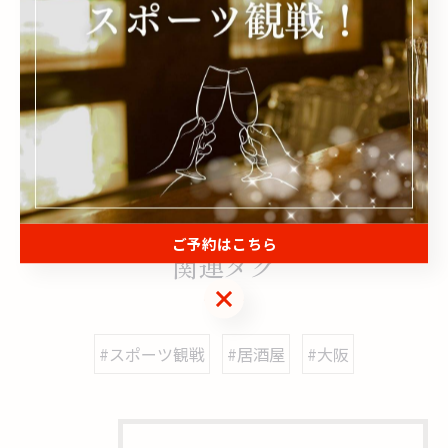
--
野球
サッカー
おしゃれ
食事
二次会
< 前のページ
一覧に戻る
次のページ >
ご予約はこちら
関連タグ
ご予約はこちら
#スポーツ観戦
#居酒屋
#大阪