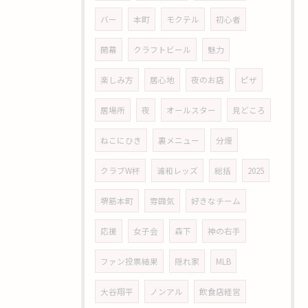
バー
本町
モクテル
初心者
開幕
クラフトビール
魅力
楽しみ方
居心地
夜のお店
ピザ
居場所
夜
オールスター
見どころ
ねこにひき
裏メニュー
分煙
クラブW杯
浦和レッズ
総括
2025
堺筋本町
雰囲気
好きなチーム
応援
女子会
森下
神の右手
ファン投票結果
隠れ家
MLB
大谷翔平
ノンアル
飲食店経営