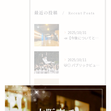
最近の投稿
Recent Posts
2025/10/31
📣【今後についてと、心からのありがとうを】
2025/10/11
🐯⚾️ パブリックビューイング開催 ⚾️🐯
2025/10/03
📢【閉店のお知らせ】