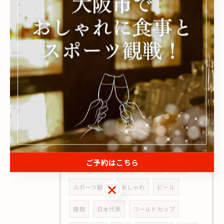
タグ
Tags
日程
安い
阿波座
カクテル
定番
順位
速報
サッカー
大阪
パブリックビューイング
野球
おすすめ
ディナー
飲み放題
二次会
選び方
貸切
団体
当日
ご予約はこちら
ランチ
bar
近く
人気
違い
ご予約はこちら
スポーツ観戦
おしゃれ
ビール
種類
日本代表
ワールドカップ