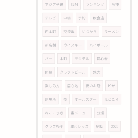
アジア予選
焼酎
ランキング
阪神
テレビ
中継
予約
飲食店
西本町
交流戦
いつから
ラーメン
新店舗
ウイスキー
ハイボール
バー
本町
モクテル
初心者
開幕
クラフトビール
魅力
楽しみ方
居心地
夜のお店
ピザ
居場所
夜
オールスター
見どころ
ねこにひき
裏メニュー
分煙
クラブW杯
浦和レッズ
総括
2025