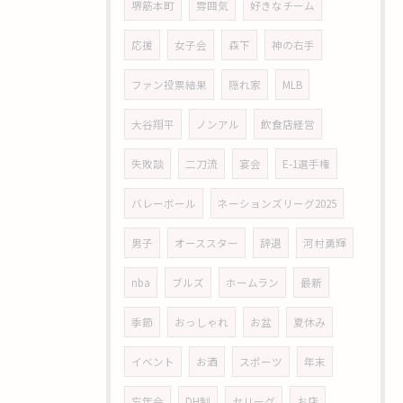
堺筋本町
雰囲気
好きなチーム
応援
女子会
森下
神の右手
ファン投票結果
隠れ家
MLB
大谷翔平
ノンアル
飲食店経営
失敗談
二刀流
宴会
E-1選手権
バレーボール
ネーションズリーグ2025
男子
オーススター
辞退
河村勇輝
nba
ブルズ
ホームラン
最新
季節
おっしゃれ
お盆
夏休み
イベント
お酒
スポーツ
年末
忘年会
DH制
セリーグ
お店