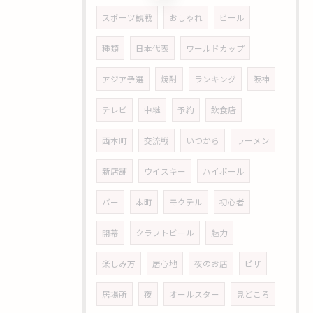
スポーツ観戦
おしゃれ
ビール
種類
日本代表
ワールドカップ
アジア予選
焼酎
ランキング
阪神
テレビ
中継
予約
飲食店
西本町
交流戦
いつから
ラーメン
新店舗
ウイスキー
ハイボール
バー
本町
モクテル
初心者
開幕
クラフトビール
魅力
楽しみ方
居心地
夜のお店
ピザ
居場所
夜
オールスター
見どころ