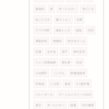
居場所
夜
オールスター
見どころ
ねこにひき
裏メニュー
分煙
クラブW杯
浦和レッズ
総括
2025
堺筋本町
雰囲気
好きなチーム
応援
女子会
森下
神の右手
ファン投票結果
隠れ家
MLB
大谷翔平
ノンアル
飲食店経営
失敗談
二刀流
宴会
E-1選手権
バレーボール
ネーションズリーグ2025
男子
オーススター
辞退
河村勇輝