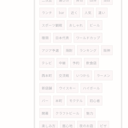
二次会
選び方
貸切
団体
当日
ランチ
bar
近く
人気
違い
スポーツ観戦
おしゃれ
ビール
種類
日本代表
ワールドカップ
アジア予選
焼酎
ランキング
阪神
テレビ
中継
予約
飲食店
西本町
交流戦
いつから
ラーメン
新店舗
ウイスキー
ハイボール
バー
本町
モクテル
初心者
開幕
クラフトビール
魅力
楽しみ方
居心地
夜のお店
ピザ