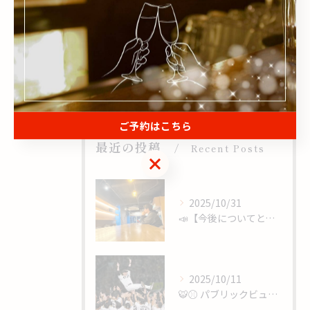
サッカー
おしゃれ
食事
二次会
ご予約はこちら
最近の投稿
Recent Posts
ご予約はこちら
2025/10/31
📣【今後についてと、心からのありがとうを】
2025/10/11
🐯⚾️ パブリックビューイング開催 ⚾️🐯