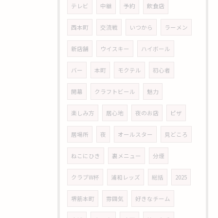
テレビ
中継
予約
飲食店
西本町
交流戦
いつから
ラーメン
新店舗
ウイスキー
ハイボール
バー
本町
モクテル
初心者
開幕
クラフトビール
魅力
楽しみ方
居心地
夜のお店
ピザ
居場所
夜
オールスター
見どころ
ねこにひき
裏メニュー
分煙
クラブW杯
浦和レッズ
総括
2025
堺筋本町
雰囲気
好きなチーム