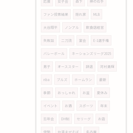
応援
女子会
森下
神の右手
ファン投票結果
隠れ家
MLB
大谷翔平
ノンアル
飲食店経営
失敗談
二刀流
宴会
E-1選手権
バレーボール
ネーションズリーグ2025
男子
オーススター
辞退
河村勇輝
nba
ブルズ
ホームラン
最新
季節
おっしゃれ
お盆
夏休み
イベント
お酒
スポーツ
年末
忘年会
DH制
セリーグ
お店
伊勢
台湾まぜそば
名古屋