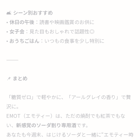
🛋️
シーン別おすすめ
•
休日の午後
：読書や映画鑑賞のお供に
•
女子会
：見た目もおしゃれで話題性◎
•
おうちごはん
：いつもの食事を少し特別に
⸻
📌
まとめ
「糖質ゼロ」で軽やかに、「アールグレイの香り」で贅
沢に。
EMOT（エモティー）は、ただの焼酎でも紅茶でもな
い、
新感覚のソーダ割り専用酒
です。
あなたも今週末、はじけるソーダと一緒に“エモティー時