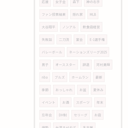
応援
女子会
森下
神の右手
ファン投票結果
隠れ家
MLB
大谷翔平
ノンアル
飲食店経営
失敗談
二刀流
宴会
E-1選手権
バレーボール
ネーションズリーグ2025
男子
オーススター
辞退
河村勇輝
nba
ブルズ
ホームラン
最新
季節
おっしゃれ
お盆
夏休み
イベント
お酒
スポーツ
年末
忘年会
DH制
セリーグ
お店
伊勢
台湾まぜそば
名古屋