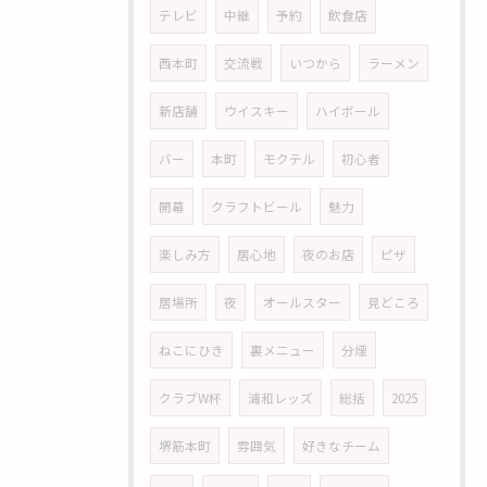
テレビ
中継
予約
飲食店
西本町
交流戦
いつから
ラーメン
新店舗
ウイスキー
ハイボール
バー
本町
モクテル
初心者
開幕
クラフトビール
魅力
楽しみ方
居心地
夜のお店
ピザ
居場所
夜
オールスター
見どころ
ねこにひき
裏メニュー
分煙
クラブW杯
浦和レッズ
総括
2025
堺筋本町
雰囲気
好きなチーム