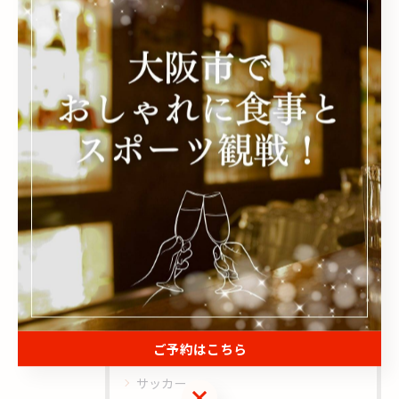
< 前のページ
一覧に戻る
次のページ >
関連タグ
#お盆
#スポーツ観戦
#大阪
カテゴリー
Categories
全てのカテゴリー
ご予約はこちら
野球
サッカー
ご予約はこちら