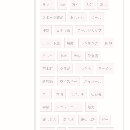
ランチ
bar
近く
人気
違い
スポーツ観戦
おしゃれ
ビール
種類
日本代表
ワールドカップ
アジア予選
焼酎
ランキング
阪神
テレビ
中継
予約
飲食店
西本町
交流戦
いつから
ラーメン
新店舗
ウイスキー
ハイボール
バー
本町
モクテル
初心者
開幕
クラフトビール
魅力
楽しみ方
居心地
夜のお店
ピザ