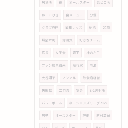
居場所
夜
オールスター
見どころ
ねこにひき
裏メニュー
分煙
クラブW杯
浦和レッズ
総括
2025
堺筋本町
雰囲気
好きなチーム
応援
女子会
森下
神の右手
ファン投票結果
隠れ家
MLB
大谷翔平
ノンアル
飲食店経営
失敗談
二刀流
宴会
E-1選手権
バレーボール
ネーションズリーグ2025
男子
オーススター
辞退
河村勇輝