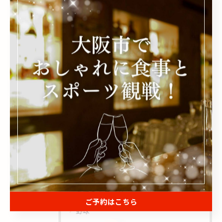
< 前のページ
一覧に戻る
次のページ >
関連タグ
#居酒屋
#季節
カテゴリー
Categories
全てのカテゴリー
ご予約はこちら
野球