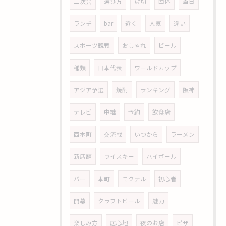
二次会
選び方
貸切
団体
当日
ランチ
bar
近く
人気
違い
スポーツ観戦
おしゃれ
ビール
種類
日本代表
ワールドカップ
アジア予選
焼酎
ランキング
阪神
テレビ
中継
予約
飲食店
西本町
交流戦
いつから
ラーメン
新店舗
ウイスキー
ハイボール
バー
本町
モクテル
初心者
開幕
クラフトビール
魅力
楽しみ方
居心地
夜のお店
ピザ