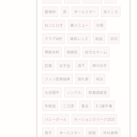
居場所
夜
オールスター
見どころ
ねこにひき
裏メニュー
分煙
クラブW杯
浦和レッズ
総括
2025
堺筋本町
雰囲気
好きなチーム
応援
女子会
森下
神の右手
ファン投票結果
隠れ家
MLB
大谷翔平
ノンアル
飲食店経営
失敗談
二刀流
宴会
E-1選手権
バレーボール
ネーションズリーグ2025
男子
オーススター
辞退
河村勇輝