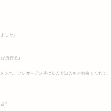
えました。
れば流行る」
力を入れ、プレオープン時は友人や知人も大勢来てくれて
さ”