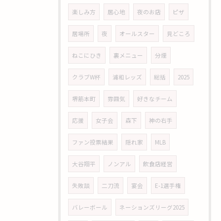
楽しみ方
居心地
夜のお店
ピザ
居場所
夜
オールスター
見どころ
ねこにひき
裏メニュー
分煙
クラブW杯
浦和レッズ
総括
2025
堺筋本町
雰囲気
好きなチーム
応援
女子会
森下
神の右手
ファン投票結果
隠れ家
MLB
大谷翔平
ノンアル
飲食店経営
失敗談
二刀流
宴会
E-1選手権
バレーボール
ネーションズリーグ2025