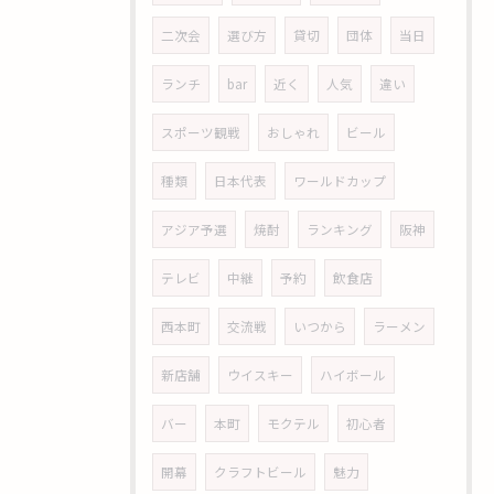
二次会
選び方
貸切
団体
当日
ランチ
bar
近く
人気
違い
スポーツ観戦
おしゃれ
ビール
種類
日本代表
ワールドカップ
アジア予選
焼酎
ランキング
阪神
テレビ
中継
予約
飲食店
西本町
交流戦
いつから
ラーメン
新店舗
ウイスキー
ハイボール
バー
本町
モクテル
初心者
開幕
クラフトビール
魅力