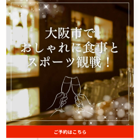
おしゃれ
食事
二次会
< 前のページ
一覧に戻る
次のページ >
関連タグ
#居酒屋
#bar
#違い
カテゴリー
Categories
全てのカテゴリー
ご予約はこちら