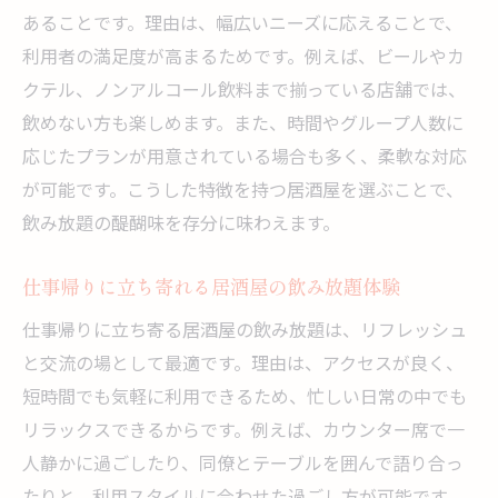
現
あることです。理由は、幅広いニーズに応えることで、
移動が楽な居酒屋選びで時間を有効活用
利用者の満足度が高まるためです。例えば、ビールやカ
クテル、ノンアルコール飲料まで揃っている店舗では、
駅周辺の居酒屋なら仕事終わりも立ち寄り
飲めない方も楽しめます。また、時間やグループ人数に
やすい
応じたプランが用意されている場合も多く、柔軟な対応
アクセス重視の居酒屋で集まりやすさを実
が可能です。こうした特徴を持つ居酒屋を選ぶことで、
感
飲み放題の醍醐味を存分に味わえます。
コスパ重視派におすすめの飲み放題体験
居酒屋でコスパ良く飲み放題を堪能する方
仕事帰りに立ち寄れる居酒屋の飲み放題体験
法
仕事帰りに立ち寄る居酒屋の飲み放題は、リフレッシュ
コスパ重視の居酒屋選びで満足度アップ
と交流の場として最適です。理由は、アクセスが良く、
お得に楽しめる居酒屋の飲み放題プラン紹
短時間でも気軽に利用できるため、忙しい日常の中でも
介
リラックスできるからです。例えば、カウンター席で一
予算に合わせて選ぶ居酒屋飲み放題のコツ
人静かに過ごしたり、同僚とテーブルを囲んで語り合っ
コストを抑えた居酒屋で賢く宴会を楽しむ
たりと、利用スタイルに合わせた過ごし方が可能です。