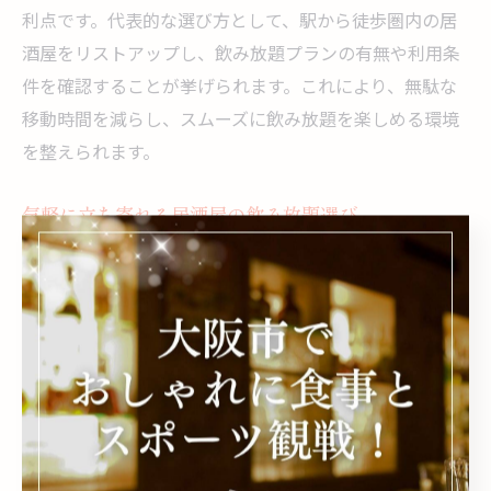
利点です。代表的な選び方として、駅から徒歩圏内の居
酒屋をリストアップし、飲み放題プランの有無や利用条
件を確認することが挙げられます。これにより、無駄な
移動時間を減らし、スムーズに飲み放題を楽しめる環境
を整えられます。
気軽に立ち寄れる居酒屋の飲み放題選び
気軽に立ち寄れる居酒屋を選ぶ際は、雰囲気やメニュー
のバリエーションに注目しましょう。理由は、初めての
利用でも緊張せずに過ごせることや、好みに合わせたド
リンクや料理が選べることで満足度が高まるからです。
例えば、スポーツ観戦ができる賑やかなお店や、落ち着
いた照明の空間など、目的や気分に合わせて選択できま
す。こうした工夫により、誰でも気軽に飲み放題を満喫
しやすくなります。