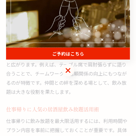
同僚と語らう居酒屋の飲み放題の魅力
同僚と居酒屋で飲み放題を楽しむ魅力は、会話が弾むリ
ラックスした空間にあります。飲み放題プランは、ドリ
ンクの追加注文の手間が少なく、気兼ねなく複数人でシ
ご予約はこちら
ェアできるため、仕事の話やプライベートな話題も自然
と広がります。例えば、テーブル席で肩肘張らずに語り
ご予約はこちら
合うことで、チームワークや信頼関係の向上にもつなが
るのが特徴です。仲間との絆を深める場として、飲み放
題は大きな役割を果たします。
仕事帰りに人気の居酒屋飲み放題活用術
仕事帰りに飲み放題を最大限活用するには、利用時間や
プラン内容を事前に把握しておくことが重要です。具体