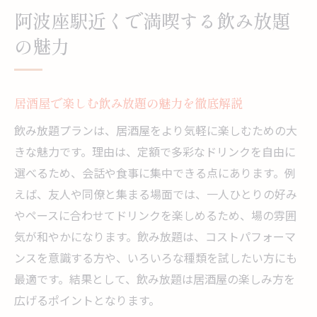
阿波座駅近くで満喫する飲み放題
紹介
阿波座駅近くの居酒屋で叶う心地よいひと
の魅力
とき
個性派メニューが楽しめる居酒屋選び
居酒屋で楽しむ飲み放題の魅力を徹底解説
居酒屋で味わう個性派メニューの楽しみ方
飲み放題プランは、居酒屋をより気軽に楽しむための大
話題の特色ある居酒屋メニューの選び方
きな魅力です。理由は、定額で多彩なドリンクを自由に
飲み放題と相性抜群の創作料理を楽しむ方
選べるため、会話や食事に集中できる点にあります。例
法
えば、友人や同僚と集まる場面では、一人ひとりの好み
個性的な居酒屋メニューで盛り上がる飲み
やペースに合わせてドリンクを楽しめるため、場の雰囲
会
気が和やかになります。飲み放題は、コストパフォーマ
阿波座駅周辺で注目の居酒屋メニュー特集
ンスを意識する方や、いろいろな種類を試したい方にも
居酒屋でジブリ飯風メニューを楽しむコツ
最適です。結果として、飲み放題は居酒屋の楽しみ方を
仕事帰りに最適な飲み放題スポットとは
広げるポイントとなります。