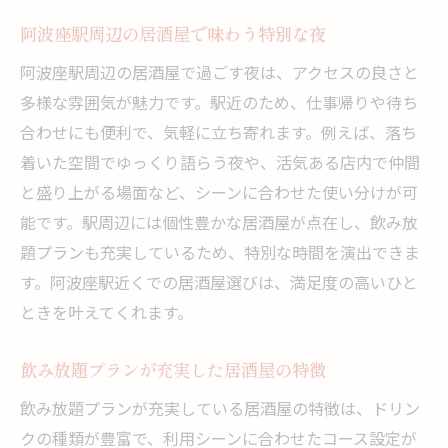
居酒屋で仕事帰りに癒される飲み放題体験
阿波座駅周辺の居酒屋で味わう特別な夜
駅近の居酒屋で手軽に飲み放題を楽しむ方
法
阿波座駅周辺の居酒屋で過ごす夜は、アクセスの良さと
多様な雰囲気が魅力です。駅近のため、仕事帰りや待ち
気軽に立ち寄れる居酒屋の飲み放題選び
合わせにも便利で、気軽に立ち寄れます。例えば、落ち
同僚と語らう居酒屋の飲み放題の魅力
着いた空間でゆっくり語らう夜や、活気ある店内で仲間
仕事帰りに人気の居酒屋飲み放題活用術
と盛り上がる場面など、シーンに合わせた使い分けが可
阿波座駅周辺で見つかる理想の居酒屋スポ
能です。駅周辺には個性豊かな居酒屋が点在し、飲み放
ット
題プランも充実しているため、特別な時間を演出できま
アクセス重視なら駅周辺の居酒屋が便利
す。阿波座駅近くでの居酒屋選びは、満足度の高いひと
駅近で便利な居酒屋を見極めるチェックポ
ときを叶えてくれます。
イント
アクセス抜群の居酒屋で飲み放題を満喫し
飲み放題プランが充実した居酒屋の特徴
よう
飲み放題プランが充実している居酒屋の特徴は、ドリン
阿波座駅周辺の居酒屋で快適な飲み会を実
クの種類が豊富で、利用シーンに合わせたコース設定が