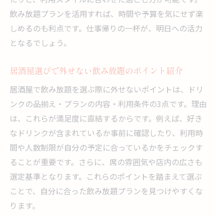
コスパ抜群の居酒屋で思い出に残る一夜を
飲み放題プランを活用すれば、時間や予算を気にせず楽
しめるのも利点です。仕事帰りの一杯が、明日への活力
喫煙可能な居酒屋を探したい時のポイント
となるでしょう。
喫煙可の居酒屋を見つけるための注目点
居酒屋で喫煙可能席を探す際のコツ
居酒屋選びで外せない飲み放題のポイント紹介
飲み放題も喫煙も満喫できる居酒屋の選び
居酒屋で飲み放題を選ぶ際に外せないポイントは、ドリ
方
ンクの品揃え・プランの内容・利用条件の3点です。理由
喫煙可能な居酒屋で快適な飲み会を叶える
は、これらが満足度に直結するからです。例えば、好き
阿波座駅周辺で喫煙可の居酒屋を効率的に
なドリンクが含まれているか事前に確認したり、利用時
探す
間や人数制限が自分の予定に合っているかをチェックす
喫煙者が居酒屋選びで気を付けたいポイン
ることが重要です。さらに、席の雰囲気や店内の広さも
ト
選定基準となります。これらのポイントを踏まえて選ぶ
雰囲気も重視したい宴会向け居酒屋案内
ことで、自分に合った飲み放題プランを見つけやすくな
居酒屋で宴会を彩る雰囲気の選び方ガイド
ります。