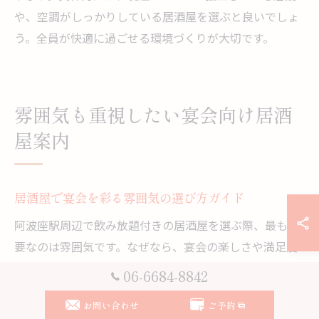
や、空調がしっかりしている居酒屋を選ぶと良いでしょ
う。全員が快適に過ごせる環境づくりが大切です。
雰囲気も重視したい宴会向け居酒
屋案内
居酒屋で宴会を彩る雰囲気の選び方ガイド
阿波座駅周辺で飲み放題付きの居酒屋を選ぶ際、最も重
要なのは雰囲気です。なぜなら、宴会の楽しさや満足度
は空間の印象に大きく左右されるからです。例えば、落
06-6684-8842
ち着いた照明や洗練されたインテリアが用意された店舗
お問い合わせ
ご予約
は、仕事終わりのリラックスタイムやグループ宴会に最