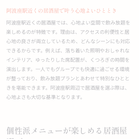
飲み放題と雰囲気の良さが両立する居酒屋
阿波座駅近くの居酒屋で叶う心地よいひととき
個室や貸切ができる居酒屋で特別な宴会を
阿波座駅近くの居酒屋では、心地よい空間で飲み放題を
雰囲気が自慢の居酒屋で印象的な飲み会を
楽しめるのが特徴です。理由は、アクセスの利便性と居
居酒屋選びで雰囲気を大切にしたい理由
心地の良さが両立しているため、どんなシーンにも対応
宴会向き居酒屋で楽しい時間を過ごす秘訣
できるからです。例えば、落ち着いた照明やおしゃれな
自分好みの居酒屋を見つけるための秘訣
インテリア、ゆったりした席配置が、くつろぎの時間を
居酒屋選びで自分らしい飲み放題を見つけ
演出します。一人でもグループでも快適に過ごせる環境
る方法
が整っており、飲み放題プランとあわせて特別なひとと
口コミやレビューを活用した居酒屋探しの
きを堪能できます。阿波座駅周辺で居酒屋を選ぶ際は、
コツ
心地よさも大切な基準となります。
用途別に選ぶ居酒屋飲み放題の楽しみ方
自分のスタイルに合う居酒屋で快適な夜を
予約の取りやすい居酒屋を見極めるポイン
個性派メニューが楽しめる居酒屋
ト