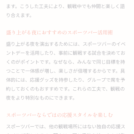
おしゃれなスポーツバーの特徴と見分け方
ます。こうした工夫により、観戦中でも仲間と楽しく語
デートや女子会に最適なスポーツバーの条
り合えます。
件
スポーツバーで快適な雰囲気を楽しむコツ
盛り上がる夜におすすめのスポーツバー活用術
スポーツバー 選びで注目したい内装と設備
盛り上がる夜を演出するためには、スポーツバーのイベ
おしゃれなスポーツバーで過ごす特別な時
ントデーを活用したり、事前に観戦する試合を決めてお
間
くのがポイントです。なぜなら、みんなで同じ目標を持
スポーツバーでSNS映えする過ごし方の提
つことで一体感が増し、楽しさが倍増するからです。具
案
体的には、応援グッズを持参したり、グループで席を予
約しておくのもおすすめです。これらの工夫で、観戦の
イベントを満喫できるスポーツバーの楽しみ方
夜をより特別なものにできます。
スポーツバーでイベントをもっと盛り上げ
るコツ
スポーツバーならではの応援スタイルを楽しむ
スポーツバー イベント利用時のおすすめア
スポーツバーでは、他の観戦場所にはない独自の応援ス
イデア