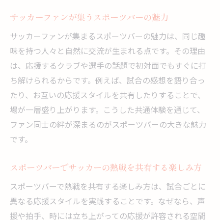
を
サッカーファンが集うスポーツバーの魅力
スポーツバー 貸切のメリットと楽しみ方
サッカーファンが集まるスポーツバーの魅力は、同じ趣
スポーツバーで貸切予約時のチェックポイ
味を持つ人々と自然に交流が生まれる点です。その理由
ント
は、応援するクラブや選手の話題で初対面でもすぐに打
快適な時間を過ごすためのスポーツバー活用法
ち解けられるからです。例えば、試合の感想を語り合っ
スポーツバーで快適に過ごすための工夫と
たり、お互いの応援スタイルを共有したりすることで、
コツ
場が一層盛り上がります。こうした共通体験を通じて、
スポーツバーで居心地の良さを感じるポイ
ファン同士の絆が深まるのがスポーツバーの大きな魅力
ント
です。
スポーツバーでの過ごし方を充実させる秘
スポーツバーでサッカーの熱戦を共有する楽しみ方
訣
スポーツバーを長時間楽しむためのポイン
スポーツバーで熱戦を共有する楽しみ方は、試合ごとに
ト
異なる応援スタイルを実践することです。なぜなら、声
スポーツバーで仲間と快適に観戦する方法
援や拍手、時には立ち上がっての応援が許容される空間