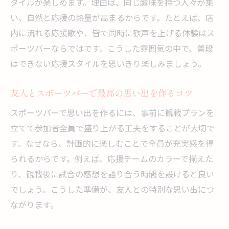
タイルが楽しめます。理由は、同じ趣味を持つ人々が集
スポーツバーでパーティーを楽しむための
い、自然と応援の熱量が高まるからです。たとえば、店
工夫
内に流れる応援歌や、皆で同時に歓声を上げる体験はス
スポーツバー イベント情報のチェックポイ
ポーツバーならではです。こうした雰囲気の中で、普段
ント
はできない応援スタイルを思いきり楽しみましょう。
スポーツバーで貸切イベントを成功させる
秘訣
友人とスポーツバーで最高の思い出を作るコツ
スポーツバーで仲間とイベントを満喫する
スポーツバーで思い出を作るには、事前に観戦プランを
方法
立てて参加者全員で盛り上がる工夫をすることが大切で
大型スクリーンが魅力の観戦スポット案内
す。なぜなら、計画的に楽しむことで全員が充実感を得
スポーツバーで大型スクリーン観戦の魅力
られるからです。例えば、応援チームのカラーで揃えた
を体感
り、観戦後に試合の感想を語り合う時間を設けると良い
臨場感あふれるスポーツバーのスクリーン
でしょう。こうした準備が、友人との特別な思い出につ
活用術
ながります。
スポーツバー 大画面で盛り上がる観戦スタ