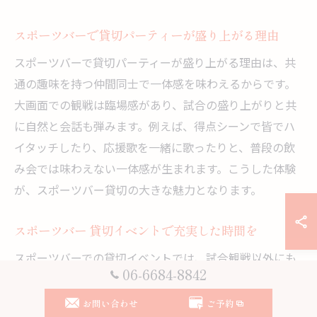
スポーツバーで貸切パーティーが盛り上がる理由
スポーツバーで貸切パーティーが盛り上がる理由は、共
通の趣味を持つ仲間同士で一体感を味わえるからです。
大画面での観戦は臨場感があり、試合の盛り上がりと共
に自然と会話も弾みます。例えば、得点シーンで皆でハ
イタッチしたり、応援歌を一緒に歌ったりと、普段の飲
み会では味わえない一体感が生まれます。こうした体験
が、スポーツバー貸切の大きな魅力となります。
スポーツバー 貸切イベントで充実した時間を
スポーツバーでの貸切イベントでは、試合観戦以外にも
06-6684-8842
クイズ大会や応援グッズのプレゼント企画など、オリジ
ナルの企画で盛り上げることができます。具体的には、
お問い合わせ
ご予約