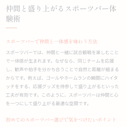
仲間と盛り上がるスポーツバー体
スポーツバーならではの応援スタイルを楽
しむ
験術
友人とスポーツバーで最高の思い出を作る
コツ
スポーツバーで仲間と一体感を味わう方法
サッカー観戦に最適なスポーツバー活用法
スポーツバーでは、仲間と一緒に試合観戦を楽しむこと
スポーツバーでサッカー観戦を満喫する秘
で一体感が生まれます。なぜなら、同じチームを応援
訣
し、歓声や拍手を分かち合うことで自然と距離が縮まる
サッカーファンが集うスポーツバーの魅力
からです。例えば、ゴールやホームランの瞬間にハイタ
スポーツバーでサッカーの熱戦を共有する
ッチをする、応援グッズを持参して盛り上がるといった
楽しみ方
工夫が有効です。このように、スポーツバーは仲間と心
スポーツバー サッカー観戦に最適な席選び
を一つにして盛り上がる最適な空間です。
スポーツバーでサッカートークが盛り上が
る理由
初めてのスポーツバー選びで気をつけたいポイント
スポーツバー サッカー東京で仲間と応援体