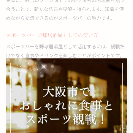
実際に、詳しいファン同士で戦術や過去の名場面を語り
合うことで、新たな発見や見解も得られます。知識を深
めながら交流できるのがスポーツバーの魅力です。
スポーツバー 野球居酒屋としての使い方
スポーツバーを野球居酒屋として活用するには、観戦だ
けでなく食事やドリンクを楽しむことがポイントです。
理由は、仲間と語り合いながらリラックスできる空間が
提供されているからです。テーブル席でゆったりと料理
を味わいながら観戦すれば、長時間でも快適に過ごせま
す。試合終了後も野球談義を続けられるため、野球ファ
ンのコミュニティづくりにも最適です。
野球好きが集まるスポーツバーの選び方
野球好きが集まるスポーツバーを選ぶ際は、観戦環境と