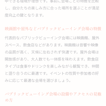
中できる環境が理想です。事前に会場ごとの特徴を比較
ためのポイント
し、自分たちの楽しみ方に合った場所を選ぶことが満足
友人や家族と一緒に楽しむ方法を紹介
度向上の鍵となります。
パブリックビューイングで家族や友人と盛
映画館や屋外などパブリックビューイング会場の特徴
り上がる工夫
パブリックビューイング会場でのグループ
代表的なパブリックビューイング会場には映画館、屋外
参加の楽しみ方
スペース、飲食店などがあります。映画館は音響や映像
の品質が高く、天候に左右されず快適です。屋外会場は
みんなで楽しむパブリックビューイングの
開放感があり、大人数でも一体感を味わえます。飲食店
体験談
タイプは食事やドリンクを楽しみながら観覧でき、仲間
パブリックビューイング会場での交流を深
と語り合うのに最適です。イベントの性質や参加者の好
める方法
みに応じて最適な会場を選びましょう。
初めてのパブリックビューイング参加でも
安心なポイント
パブリックビューイング会場の設備やアクセスの見極
パブリックビューイングで思い出を作るお
め方
すすめの過ごし方