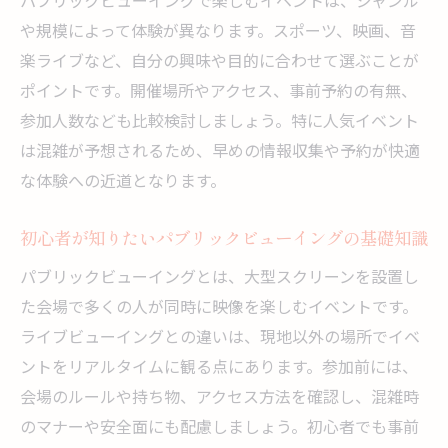
パブリックビューイングで楽しむイベントは、ジャンル
グ体験
や規模によって体験が異なります。スポーツ、映画、音
パブリックビューイングで快適に観戦する
楽ライブなど、自分の興味や目的に合わせて選ぶことが
工夫
ポイントです。開催場所やアクセス、事前予約の有無、
参加人数なども比較検討しましょう。特に人気イベント
ライブビューイングとの違いを徹底解説
は混雑が予想されるため、早めの情報収集や予約が快適
パブリックビューイングとライブビューイ
な体験への近道となります。
ングの基本的な違い
映画館とパブリックビューイング会場の違
初心者が知りたいパブリックビューイングの基礎知識
いを比較
パブリックビューイングとは、大型スクリーンを設置し
パブリックビューイングの特徴とライブ体
た会場で多くの人が同時に映像を楽しむイベントです。
験の違い
ライブビューイングとの違いは、現地以外の場所でイベ
イベントごとに選ぶパブリックビューイン
ントをリアルタイムに観る点にあります。参加前には、
グとライブビューイング
会場のルールや持ち物、アクセス方法を確認し、混雑時
パブリックビューイングと言い換えられる
のマナーや安全面にも配慮しましょう。初心者でも事前
他の表現