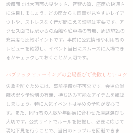
設備面では大画面の見やすさ、音響の質、座席の快適さ
安全なパブリックビューイングを満喫するポイ
に注目しましょう。どの席からも画面が見やすいレイア
ント
ウトや、ストレスなく音が聞こえる環境は重要です。ア
パブリックビューイング会場で安全に過ご
クセス面では駅からの距離や駐車場の有無、周辺施設の
すための対策
充実度も比較ポイントです。事前に公式情報や利用者の
パブリックビューイングの違法性を避ける
レビューを確認し、イベント当日にスムーズに入場でき
ための注意点
るかチェックしておくことが大切です。
安心してパブリックビューイングを体験す
パブリックビューイングの会場選びで失敗しないコツ
る心得
パブリックビューイングイベント参加時の
失敗を防ぐためには、事前準備が不可欠です。会場の混
防犯ポイント
雑状況や予約制の有無、持ち込み可能なアイテムを確認
しましょう。特に人気イベントは早めの予約が安心で
安全に楽しめるパブリックビューイング会
す。また、同行者の人数や年齢層に合わせた座席選びも
場の選び方
大切です。公式サイトでルールを把握し、必要に応じて
パブリックビューイングを満喫するための
現地下見を行うことで、当日のトラブルを回避できま
準備と心構え