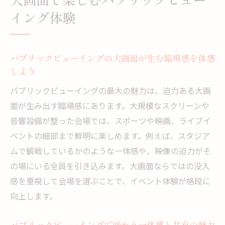
り上がり方
イング体験
パブリックビューイングで楽しむイベント
の選び方
パブリックビューイングの大画面が生む臨場感を体感
初心者が知りたいパブリックビューイング
しよう
の基礎知識
パブリックビューイングの最大の魅力は、迫力ある大画
パブリックビューイング会場の選び方ガイド
面が生み出す臨場感にあります。大規模なスクリーンや
パブリックビューイング会場選びの比較ポ
音響設備が整った会場では、スポーツや映画、ライブイ
イントとは
ベントの細部まで鮮明に楽しめます。例えば、スタジア
映画館や屋外などパブリックビューイング
ムで観戦しているかのような一体感や、映像の迫力がそ
会場の特徴
の場にいる全員を引き込みます。大画面ならではの没入
パブリックビューイング会場の設備やアク
感を重視して会場を選ぶことで、イベント体験が格段に
セスの見極め方
向上します。
パブリックビューイングの会場選びで失敗
しないコツ
パブリックビューイングで味わう一体感と共有の魅力