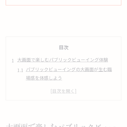
目次
大画面で楽しむパブリックビューイング体験
パブリックビューイングの大画面が生む臨
場感を体感しよう
パブリックビューイングで味わう一体感と
共有の魅力
映画や野球のパブリックビューイング体験
のポイント
パブリックビューイング会場の雰囲気と盛
大画面で楽しむパブリックビュー