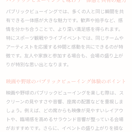
パブリックビューイング向きの会場タイプ
パブリックビューイングでは、多くの人と同じ瞬間を共
別チェック項目
有できる一体感が大きな魅力です。歓声や拍手など、感
安心して楽しめるパブリックビューイング
情を分かち合うことで、より深い満足感を得られます。
会場の探し方
特にスポーツ観戦やライブイベントでは、同じチームや
映画や野球観戦に最適な会場の特徴とは
アーティストを応援する仲間と感動を共にできるのが特
パブリックビューイングで映画や野球が楽
徴です。友人や家族と参加する場合も、会場の盛り上が
しめる理由
りが特別な思い出となります。
映画館やスタジアム型会場のパブリックビ
映画や野球のパブリックビューイング体験のポイント
ューイング比較
パブリックビューイングの音響や映像設備
映画や野球のパブリックビューイングを楽しむ際は、ス
の重要性
クリーンの見やすさや音響、座席の配置などを重視しま
しょう。例えば、どの席からも映像が見やすいレイアウ
野球や映画に適したパブリックビューイン
トや、臨場感を高めるサラウンド音響が整っている会場
グ会場の選択
がおすすめです。さらに、イベントの盛り上がりを損な
パブリックビューイング会場の座席配置と