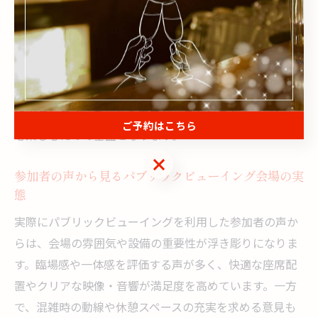
欠かせません。全席からスクリーンが見やすいレイアウ
トや、十分なスペース確保がポイントです。例えば、段
差を設けて視界を確保したり、グループ席やカウンター
席を用意することで、多様な観戦スタイルに対応できま
す。さらに、適切な換気や空調設備の充実も快適性向上
に寄与します。こうした工夫が、ストレスなくイベント
ご予約はこちら
を楽しむための基盤となります。
ご予約はこちら
参加者の声から見るパブリックビューイング会場の実
態
実際にパブリックビューイングを利用した参加者の声か
らは、会場の雰囲気や設備の重要性が浮き彫りになりま
す。臨場感や一体感を評価する声が多く、快適な座席配
置やクリアな映像・音響が満足度を高めています。一方
で、混雑時の動線や休憩スペースの充実を求める意見も