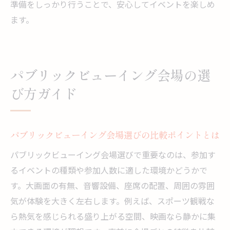
準備をしっかり行うことで、安心してイベントを楽しめ
違法性にも配慮したパブリックビューイン
ます。
グ参加の注意点
料金や申込時に知っておきたい注意点
パブリックビューイングの料金体系と申込
パブリックビューイング会場の選
みの流れ
び方ガイド
パブリックビューイング会場の申込方法を
詳しく解説
パブリックビューイング参加時の注意事項
パブリックビューイング会場選びの比較ポイントとは
と確認ポイント
パブリックビューイング会場選びで重要なのは、参加す
パブリックビューイング料金の比較と選び
るイベントの種類や参加人数に適した環境かどうかで
方のコツ
す。大画面の有無、音響設備、座席の配置、周囲の雰囲
パブリックビューイング会場利用時のトラ
気が体験を大きく左右します。例えば、スポーツ観戦な
ブル回避術
ら熱気を感じられる盛り上がる空間、映画なら静かに集
パブリックビューイングで安心して申込む