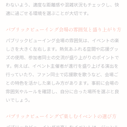
わないよう、適度な距離感や混雑状況もチェックし、快
快適性の工夫
適に過ごせる環境を選ぶことが大切です。
参加者の声から見るパブリックビューイン
グ会場の実態
パブリックビューイング会場の雰囲気と盛り上がり方
安心して盛り上がるパブリックビューイングの
パブリックビューイング会場の雰囲気は、イベントの楽
コツ
しさを大きく左右します。熱気あふれる空間や応援グッ
パブリックビューイングで安心して過ごす
ズの使用、参加者同士の交流が盛り上がりのポイントで
ための準備
す。例えば、イベント主催者が進行を盛り上げる演出を
会場ルールを守ってパブリックビューイン
行っていたり、ファン同士で応援歌を歌うなど、会場ご
グを楽しむ方法
との特色を活かした楽しみ方があります。事前に会場の
パブリックビューイング会場でのマナーと
雰囲気やルールを確認し、自分に合った場所を選ぶと良
注意点
いでしょう。
周囲と協力してパブリックビューイングを
盛り上げよう
パブリックビューイングで楽しむイベントの選び方
感染対策も意識したパブリックビューイン