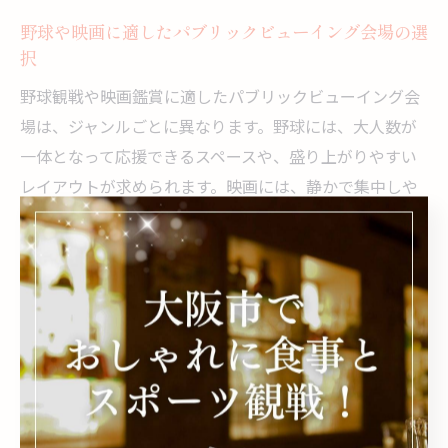
野球や映画に適したパブリックビューイング会場の選
択
野球観戦や映画鑑賞に適したパブリックビューイング会
場は、ジャンルごとに異なります。野球には、大人数が
一体となって応援できるスペースや、盛り上がりやすい
レイアウトが求められます。映画には、静かで集中しや
すい環境や、視界を遮らない座席配置が重要です。具体
的には、会場の遮音性やスクリーンの見やすさ、座席間
隔などを確認しましょう。用途に合わせた会場選びが、
満足度の高い体験につながります。
パブリックビューイング会場の座席配置と快適性の工
夫
快適なパブリックビューイングには、座席配置の工夫が