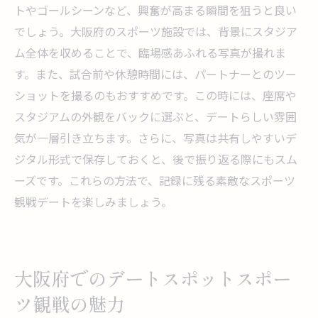
トやゴールシーンなど、興奮が高まる瞬間を狙うと良い
観戦
でしょう。大阪府のスポーツ施設では、背景にスタジア
特別な日を祝うためのVIP観戦体験
ム全体を収めることで、臨場感あふれる写真が撮れま
プライベート感を楽しむ観戦ルームの紹介
す。また、試合前や休憩時間には、パートナーとのツー
デートを盛り上げるスポーツ観戦サプライ
ショットを撮るのもおすすめです。この時には、座席や
ズアイディア
スタジアムの外観をバックに選ぶと、デートらしい雰囲
気が一層引き立ちます。さらに、写真は共有しやすいデ
観戦中に楽しめるスイーツとドリンクのペ
ジタル形式で保存しておくと、後で振り返る際にもスム
アリング
ーズです。これらの方法で、記録に残る素敵なスポーツ
デートの締めに訪れたいスイーツショップ
観戦デートを楽しみましょう。
特別なデートを演出するスポーツイベント
チケットの選び方
大阪府でのデートスポットスポー
ツ観戦の魅力