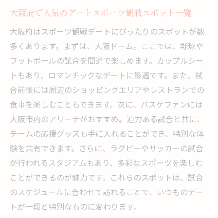
大阪府で人気のデートスポーツ観戦スポット一覧
撮り方
大阪府でのデートスポットスポーツ観戦の魅力
大阪府はスポーツ観戦デートにぴったりのスポットが数
多くあります。まずは、大阪ドーム。ここでは、野球や
大阪府ならではのスポーツ観戦のユニーク
フットボールの試合を間近で楽しめます。カップルシー
な魅力
トもあり、ロマンチックなデートに最適です。また、試
大阪のスポーツ施設がデートに最適な理由
合前後には周辺のショッピングエリアやレストランでの
スポーツ観戦で感じる大阪府の地域文化
食事を楽しむこともできます。次に、バスケファンには
デートを盛り上げる大阪府ならではのスポ
大阪市内のアリーナがおすすめ。迫力ある試合と共に、
ーツイベント
チームの応援グッズも手に入れることができ、特別な体
大阪府のスポーツ観戦と一緒に楽しめるグ
験を共有できます。さらに、ラグビーやサッカーの試合
ルメスポット
が行われるスタジアムもあり、多彩なスポーツを楽しむ
スポーツ観戦デート後のアクティビティ提
ことができるのが魅力です。これらのスポットは、試合
案
のスケジュールに合わせて訪れることで、いつものデー
デートに最適な大阪府のスポーツ観戦スポット
トが一段と特別なものに変わります。