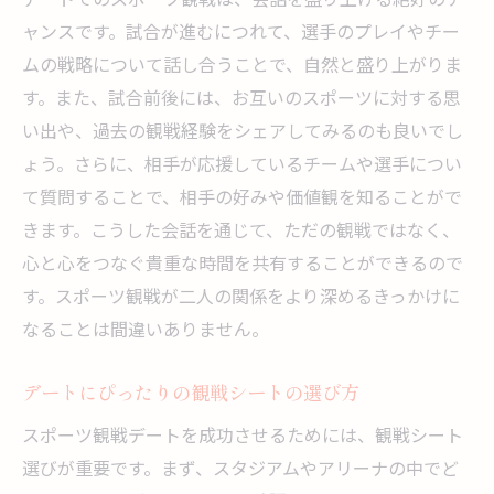
試合後のロマンチックなディナープラン
ャンスです。試合が進むにつれて、選手のプレイやチー
スポーツ観戦デートに最適な宿泊施設
ムの戦略について話し合うことで、自然と盛り上がりま
特別な日におすすめの観戦プラン
す。また、試合前後には、お互いのスポーツに対する思
い出や、過去の観戦経験をシェアしてみるのも良いでし
デートの新スタイル大阪府のスポーツ観戦の流
ょう。さらに、相手が応援しているチームや選手につい
行
て質問することで、相手の好みや価値観を知ることがで
最新のスポーツ観戦デートトレンドをチェ
きます。こうした会話を通じて、ただの観戦ではなく、
ック
心と心をつなぐ貴重な時間を共有することができるので
今話題のスポーツ観戦デートコーディネー
す。スポーツ観戦が二人の関係をより深めるきっかけに
ト
なることは間違いありません。
デートを盛り上げる観戦アプリの活用法
スポーツ観戦デートにぴったりのファッシ
デートにぴったりの観戦シートの選び方
ョンアイテム
スポーツ観戦デートを成功させるためには、観戦シート
現代のデートスポーツ観戦の楽しみ方
選びが重要です。まず、スタジアムやアリーナの中でど
大阪府のスポーツ観戦デートのSNS映えポ