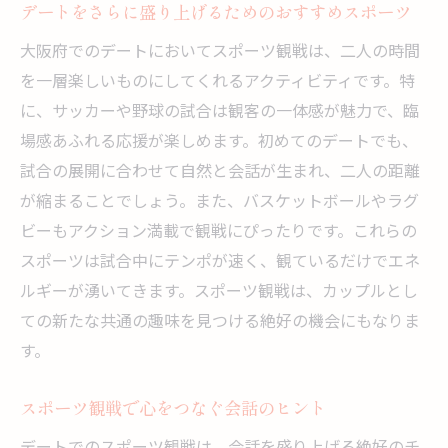
試合中の楽しみ方とデートのコツ
デートをさらに盛り上げるためのおすすめスポーツ
スポーツ観戦後にカップルで楽しめる飲食
大阪府でのデートにおいてスポーツ観戦は、二人の時間
店
を一層楽しいものにしてくれるアクティビティです。特
デートを彩る観戦グッズとその選び方
に、サッカーや野球の試合は観客の一体感が魅力で、臨
場感あふれる応援が楽しめます。初めてのデートでも、
大阪ならではのスポーツ観戦記念グッズ紹
試合の展開に合わせて自然と会話が生まれ、二人の距離
介
が縮まることでしょう。また、バスケットボールやラグ
スポーツ観戦デートを彩る音楽演出の選び
ビーもアクション満載で観戦にぴったりです。これらの
方
スポーツは試合中にテンポが速く、観ているだけでエネ
スポーツ観戦を通じてロマンスを育むデートプ
ルギーが湧いてきます。スポーツ観戦は、カップルとし
ラン
ての新たな共通の趣味を見つける絶好の機会にもなりま
スポーツ観戦から始まる一日デートプラン
す。
夜のスポーツ観戦デートの魅力とは
デートの最後に訪れたい大阪の夜景スポッ
スポーツ観戦で心をつなぐ会話のヒント
ト
デートでのスポーツ観戦は、会話を盛り上げる絶好のチ