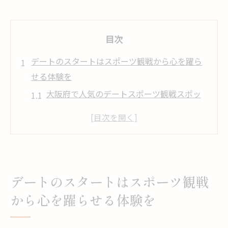
目次
デートのスタートはスポーツ観戦から心を躍ら
せる体験を
大阪府で人気のデートスポーツ観戦スポッ
ト一覧
初めてのスポーツ観戦デートでも安心のポ
イント
デートをさらに盛り上げるためのおすすめ
スポーツ
デートのスタートはスポーツ観戦
スポーツ観戦で心をつなぐ会話のヒント
から心を躍らせる体験を
デートにぴったりの観戦シートの選び方
デートの思い出に残るスポーツ観戦写真の