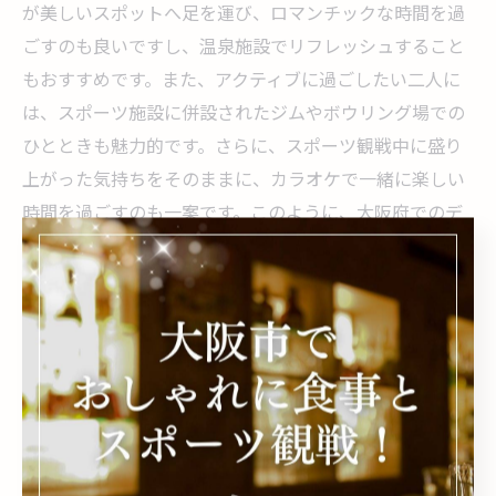
が美しいスポットへ足を運び、ロマンチックな時間を過
ごすのも良いですし、温泉施設でリフレッシュすること
もおすすめです。また、アクティブに過ごしたい二人に
は、スポーツ施設に併設されたジムやボウリング場での
ひとときも魅力的です。さらに、スポーツ観戦中に盛り
上がった気持ちをそのままに、カラオケで一緒に楽しい
時間を過ごすのも一案です。このように、大阪府でのデ
ートはスポーツ観戦だけでなく、その後のプラン次第で
さらに充実したものになるでしょう。
デートに最適な大阪府のスポーツ
観戦スポット紹介