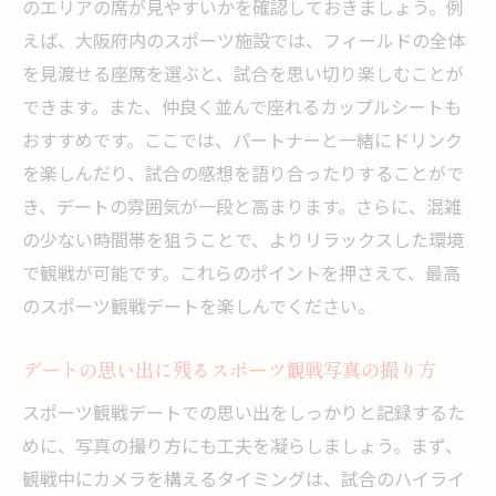
のエリアの席が見やすいかを確認しておきましょう。例
イント
えば、大阪府内のスポーツ施設では、フィールドの全体
カップルで楽しむ大阪府のスポーツ観戦デート
を見渡せる座席を選ぶと、試合を思い切り楽しむことが
の提案
できます。また、仲良く並んで座れるカップルシートも
カップルで盛り上がるスポーツ観戦の選び
おすすめです。ここでは、パートナーと一緒にドリンク
方
を楽しんだり、試合の感想を語り合ったりすることがで
き、デートの雰囲気が一段と高まります。さらに、混雑
デートを特別にするペアシートの魅力
の少ない時間帯を狙うことで、よりリラックスした環境
カップルで楽しむスポーツ観戦のルールと
で観戦が可能です。これらのポイントを押さえて、最高
マナー
のスポーツ観戦デートを楽しんでください。
大阪府のスポーツ観戦でカップルに人気の
プラン
デートの思い出に残るスポーツ観戦写真の撮り方
カップル限定のスポーツ観戦イベント情報
スポーツ観戦デートでの思い出をしっかりと記録するた
デート後の思い出を残すスポーツ観戦フォ
めに、写真の撮り方にも工夫を凝らしましょう。まず、
トスポット
観戦中にカメラを構えるタイミングは、試合のハイライ
大阪府でのデートをさらに特別にするスポーツ