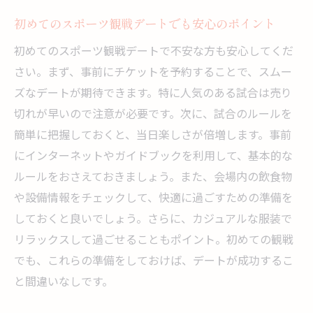
紹介
初めてのスポーツ観戦デートでも安心のポイント
野球観戦が楽しめるスタジアムとその特徴
サッカー場でのエキサイティングなデート
初めてのスポーツ観戦デートで不安な方も安心してくだ
体験
さい。まず、事前にチケットを予約することで、スムー
ズなデートが期待できます。特に人気のある試合は売り
バスケットボールアリーナでの熱狂とデー
切れが早いので注意が必要です。次に、試合のルールを
ト
簡単に把握しておくと、当日楽しさが倍増します。事前
大阪府内のおすすめスポーツバーリスト
にインターネットやガイドブックを利用して、基本的な
デートに最適なアリーナツアーの案内
ルールをおさえておきましょう。また、会場内の飲食物
カップルで行きたいユニークなスポーツ観
や設備情報をチェックして、快適に過ごすための準備を
戦施設
しておくと良いでしょう。さらに、カジュアルな服装で
デートを楽しむための大阪府におけるスポーツ
リラックスして過ごせることもポイント。初めての観戦
観戦の楽しみ方
でも、これらの準備をしておけば、デートが成功するこ
スポーツ観戦デートの前に知っておくべき
と間違いなしです。
基本情報