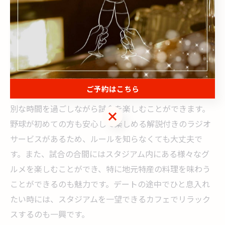
野球観戦が楽しめるスタジアムとその特徴
大阪府でデートをしながら野球観戦を楽しむなら、まず
訪れたいのが大阪市内に位置する野球スタジアムです。
こちらのスタジアムは、最新の設備が整えられており、
試合の臨場感を存分に味わうことができます。特にカッ
ご予約はこちら
プルシートが設置されているエリアでは、二人だけの特
別な時間を過ごしながら試合を楽しむことができます。
ご予約はこちら
野球が初めての方も安心して楽しめる解説付きのラジオ
サービスがあるため、ルールを知らなくても大丈夫で
す。また、試合の合間にはスタジアム内にある様々なグ
ルメを楽しむことができ、特に地元特産の料理を味わう
ことができるのも魅力です。デートの途中でひと息入れ
たい時には、スタジアムを一望できるカフェでリラック
スするのも一興です。