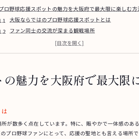
プロ野球応援スポットの魅力を大阪府で最大限に楽しむ方
大阪ならではのプロ野球応援スポットとは
ファン同士の交流が深まる観戦場所
試合観戦を楽しむための準備
応援グッズと共に盛り上がる方法
アクセスしやすい応援スポットの選び方
プロ野球応援を楽しむためのマナーとルール
トの魅力を大阪府で最大限
プロ野球観戦をさらに盛り上げる大阪府の特別な場所
地元ファンが集まる活気あるスポット
試合後も楽しめるおすすめの場所
とは
観戦中の飲食を楽しむためのヒント
場所が数多く点在しています。特に、賑やかで一体感のあ
ライブビューイングが楽しめる場所の選び方
阪のプロ野球ファンにとって、応援の聖地とも言える場所