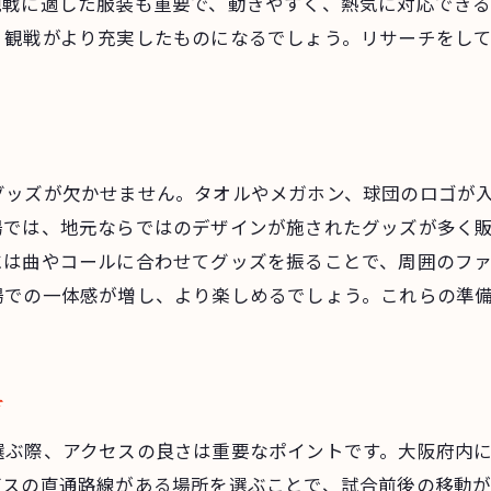
観戦に適した服装も重要で、動きやすく、熱気に対応でき
集団での応援が生む一体感
、観戦がより充実したものになるでしょう。リサーチをし
声援が飛び交う空間の魅力
試合前後の楽しみ方を考える
地元に根付く大阪府のユニークなプロ野球応援スタイルを
独自の応援スタイルを持つ地元チーム
グッズが欠かせません。タオルやメガホン、球団のロゴが
地域に愛される応援文化の秘密
場では、地元ならではのデザインが施されたグッズが多く
プロ野球応援の歴史を感じるスポット
には曲やコールに合わせてグッズを振ることで、周囲のフ
地元ファンならではの応援方法
場での一体感が増し、より楽しめるでしょう。これらの準
ご予約はこちら
ご予約はこちら
伝統を守る応援団の活動
大阪ならではの応援歌の魅力
大阪府でプロ野球の興奮を全身で感じるための観戦ガイド
方
観戦を最大限に楽しむための準備
選ぶ際、アクセスの良さは重要なポイントです。大阪府内
プロ野球のルールを知って観戦を深める
バスの直通路線がある場所を選ぶことで、試合前後の移動が