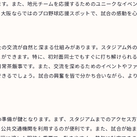
家族で訪れたいプロ野球応援スポット
ます。また、地元チームを応援するためのユニークなイベ
プロ野球初心者にも優しい観戦場所
。大阪ならではのプロ野球応援スポットで、試合の感動を
熱狂のプロ野球応援を大阪府で体感する絶好のスポット紹
心に残る名シーンを体感する場所
プロ野球伝統の応援スタイルを知る
士の交流が自然と深まる仕組みがあります。スタジアム外
試合の白熱した瞬間を共有する方法
とができます。特に、初対面同士でもすぐに打ち解けられ
応援団とともに盛り上がる観戦体験
日常茶飯事です。また、交流を深めるためのイベントやフ
大阪府ならではの応援文化を楽しむ
できるでしょう。試合の興奮を皆で分かち合いながら、よ
試合観戦をより充実させるための要素
大阪府でプロ野球の声援を仲間と共に楽しむ最高のひとと
仲間と集う観戦場所の魅力
プロ野球観戦を計画する際のポイント
の準備が鍵となります。まず、スタジアムまでのアクセス
、公共交通機関を利用するのが便利です。また、試合が始
観戦後の交流を楽しむための場所