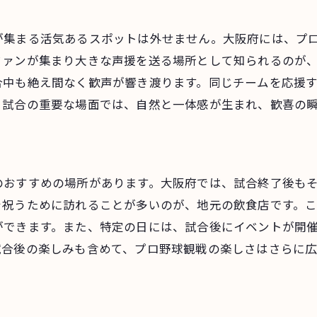
試合後の喜びを共有する方法
が集まる活気あるスポットは外せません。大阪府には、プ
熱狂的なファンが集う場所の特徴
ファンが集まり大きな声援を送る場所として知られるのが
勝利の瞬間を記録に残すためのヒント
合中も絶え間なく歓声が響き渡ります。同じチームを応援
試合後の余韻を楽しむための過ごし方
、試合の重要な場面では、自然と一体感が生まれ、歓喜の
ファン同士の絆を深める場
のおすすめの場所があります。大阪府では、試合終了後も
を祝うために訪れることが多いのが、地元の飲食店です。
ができます。また、特定の日には、試合後にイベントが開
試合後の楽しみも含めて、プロ野球観戦の楽しさはさらに広