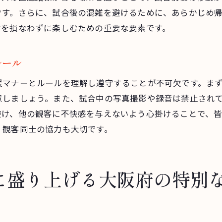
快適な観戦を支える施設の紹介
です。さらに、試合後の混雑を避けるために、あらかじめ
観戦初心者向けのアドバイス
奮を損なわずに楽しむための重要な要素です。
プロ野球観戦で役立つ情報源
試合観戦を思い出にするためのヒント
ルール
プロ野球ファン必見！大阪府の隠れた応援スポットを徹底
援マナーとルールを理解し遵守することが不可欠です。ま
まだ知られていない観戦スポット
意しましょう。また、試合中の写真撮影や録音は禁止され
穴場スポットでの楽しみ方
避け、他の観客に不快感を与えないよう心掛けることで、
地元密着の応援スタイルを発見
、観客同士の協力も大切です。
静かに試合を楽しむための場所
特別なイベントが開催されるスポット
に盛り上げる大阪府の特別
試合観戦以外の楽しみも満載の場所
勝利の瞬間を大阪府で共有するプロ野球応援スポットの選
勝利を祝うためのスポット選び