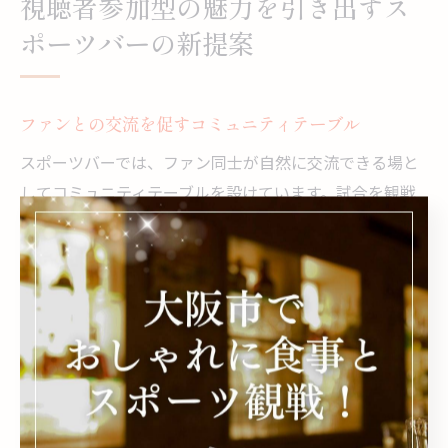
視聴者参加型の魅力を引き出すス
ポーツバーの新提案
ファンとの交流を促すコミュニティテーブル
スポーツバーでは、ファン同士が自然に交流できる場と
してコミュニティテーブルを設けています。試合を観戦
しながら、お互いに応援するチームや選手の話題で盛り
上がることができるのがこのテーブルの魅力です。コミ
ュニティテーブルはグループでの利用が多いですが、一
人で訪れたファンが参加しても温かく迎え入れられる雰
囲気が特徴です。これにより、初めての来店でも気軽に
会話を楽しむことができ、新たな応援仲間を見つけるこ
ともできます。このような環境は、スポーツ観戦をより
一層楽しいイベントに変えてくれます。さらに、店内に