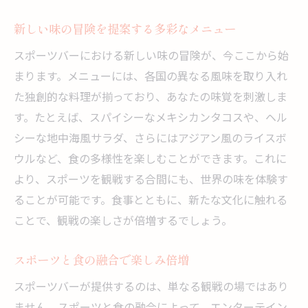
スイーツで締めくくる贅沢な時間
新しい味の冒険を提案する多彩なメニュー
新鮮なサラダでヘルシーな選択を
試合の緊張を和らげるリラックスメニュー
スポーツバーにおける新しい味の冒険が、今ここから始
まります。メニューには、各国の異なる風味を取り入れ
スポーツバーの雰囲気を引き立てる特製ド
た独創的な料理が揃っており、あなたの味覚を刺激しま
リンク
す。たとえば、スパイシーなメキシカンタコスや、ヘル
視界良好なスポーツバーでの観戦と絶品メニュ
シーな地中海風サラダ、さらにはアジアン風のライスボ
ーの楽しみ方
ウルなど、食の多様性を楽しむことができます。これに
クリアな映像と音響で臨場感を演出
より、スポーツを観戦する合間にも、世界の味を体験す
前列席からでも楽しめるメニューの工夫
ることが可能です。食事とともに、新たな文化に触れる
快適な座席とともに楽しむ料理体験
ことで、観戦の楽しさが倍増するでしょう。
スポーツバーならではの特別な観戦席
全方位から楽しむパノラマビュー
スポーツと食の融合で楽しみ倍増
大画面モニターで見る試合の迫力
スポーツバーが提供するのは、単なる観戦の場ではあり
スポーツバーの新メニューが観戦体験を変え
ません。スポーツと食の融合によって、エンターテイン