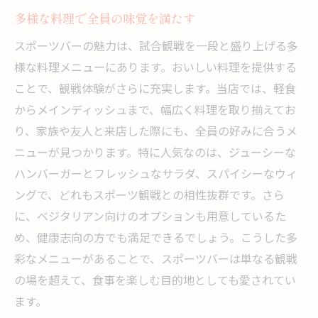
視聴者参加型イベントで一体感を創出
多様な料理で全員の味覚を満たす
インタラクティブなオーダー体験を楽しむ
スポーツバーの魅力は、試合観戦を一段と盛り上げる多
ゲームと連動した特別メニューの魅力
様な料理メニューにあります。おいしい料理を提供する
ライブ料理ショーで観戦を盛り上げる
ことで、観戦体験がさらに充実します。当店では、軽食
参加型イベントにぴったりのメニュー選び
からメインディッシュまで、幅広く料理を取り揃えてお
ファン同士で共有できるシェアメニュー
り、家族や友人と来店した際にも、全員の好みに合うメ
視聴者参加型の魅力を引き出すスポーツバーの
ニューが見つかります。特に人気なのは、ジューシーな
新提案
ハンバーガーとフレッシュなサラダ、スパイシーなウィ
ファンとの交流を促すコミュニティテーブ
ングで、どれもスポーツ観戦との相性抜群です。さら
ル
に、ベジタリアン向けのオプションも用意しているた
め、健康志向の方でも満足できるでしょう。こうした多
カスタマイズ可能なフードで満足度アップ
彩なメニューがあることで、スポーツバーは単なる観戦
チームカラーに合わせたカラフルな料理
の場を超えて、食事を楽しむ目的地としても愛されてい
試合ごとに変わるテーマメニュー
ます。
視聴者投票で決まるデザートの楽しみ