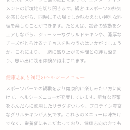
る！
メントの新境地を切り開きます。観客はスポーツの熱気
を感じながら、同時にその場でしか味わえない特別な料
各国の料理で異文化を体験
理を楽しむことができます。たとえば、試合の感動をシ
試合が盛り上がる特製カクテルの魅力
ェアしながら、ジューシーなグリルドチキンや、濃厚な
総合的なエンターテイメント体験の提供
チーズがとろけるナチョスを味わうのはいかがでしょう
ライブパフォーマンスと食事の融合
か。これにより、一緒に盛り上がる仲間との絆も深ま
スポーツバーの新しい楽しみ方を提案
り、思い出に残る体験が約束されます。
常連客も初訪問も楽しめるメニュー
おいしい料理と参加型観戦が融合するスポーツ
健康志向も満足のヘルシーメニュー
バーの魅力
スポーツバーでの観戦をより健康的に楽しみたい方に向
家族連れでも安心のキッズメニュー
けて、ヘルシーメニューが充実しています。新鮮な野菜
地元食材をふんだんに使った料理
をふんだんに使用したサラダボウルや、プロテイン豊富
なグリルチキンが人気です。これらのメニューは味だけ
個性豊かなシェフのおすすめメニュー
でなく、栄養価にもこだわっており、健康志向の方でも
リーズナブルに楽しめるコストパフォーマ