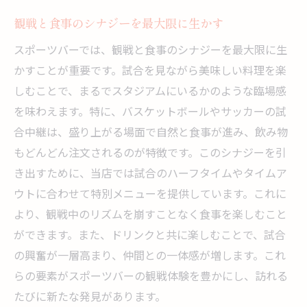
スポーツバーでの新しい体験価値を提供
観戦と食事のシナジーを最大限に生かす
スポーツバーで体験する参加型観戦と豪華メニ
スポーツバーでは、観戦と食事のシナジーを最大限に生
ュー
かすことが重要です。試合を見ながら美味しい料理を楽
目でも楽しめる美しい盛り付け
しむことで、まるでスタジアムにいるかのような臨場感
地域食材を活かしたメニューの魅力
を味わえます。特に、バスケットボールやサッカーの試
シェフのこだわりが詰まった限定料理
合中継は、盛り上がる場面で自然と食事が進み、飲み物
もどんどん注文されるのが特徴です。このシナジーを引
観戦しながら楽しめるおつまみの選択肢
き出すために、当店では試合のハーフタイムやタイムア
ボリューム満点の食事で満腹感を提供
ウトに合わせて特別メニューを提供しています。これに
ドリンクと相性抜群のアペタイザー
より、観戦中のリズムを崩すことなく食事を楽しむこと
新しい観戦体験を提供するスポーツバーの魅力
ができます。また、ドリンクと共に楽しむことで、試合
的なメニュー
の興奮が一層高まり、仲間との一体感が増します。これ
特別な日を彩るプレミアムメニュー
らの要素がスポーツバーの観戦体験を豊かにし、訪れる
友人と楽しむシェアプレートの魅力
たびに新たな発見があります。