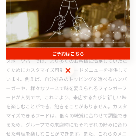
は大画面モニターが配置されており、どの席からでも試
合のハイライトを楽しめる設計になっています。ファン
同士の絆が深まり、試合の興奮を共有できること間違い
なしです。
カスタマイズ可能なフードで満足度アップ
ご予約はこちら
スポーツバーでは、より多くのお客様に満足していただ
ご予約はこちら
くためにカスタマイズ可能なフードメニューを提供して
います。例えば、自分好みのトッピングを選べるハンバ
ーガーや、様々なソースで味を変えられるフィンガーフ
ードが人気です。これにより、来店するたびに新しい味
を楽しむことができ、飽きることがありません。カスタ
マイズできるフードは、個々の味覚に合わせて調整でき
るため、グループでの来店時にもそれぞれの好みに合わ
せた料理を楽しむことができます。また、これらのメニ