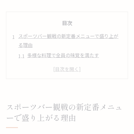
目次
スポーツバー観戦の新定番メニューで盛り上が
る理由
多様な料理で全員の味覚を満たす
観戦と食事のシナジーを最大限に生かす
新しい味の冒険を提案する多彩なメニュー
スポーツと食の融合で楽しみ倍増
健康志向も満足のヘルシーメニュー
スポーツバー観戦の新定番メニュ
季節限定メニューで四季を楽しむ
ーで盛り上がる理由
参加型観戦が楽しい！スポーツバーの最新メニ
ュー